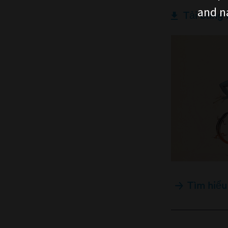
and n
Tải bảng
Tìm hiểu