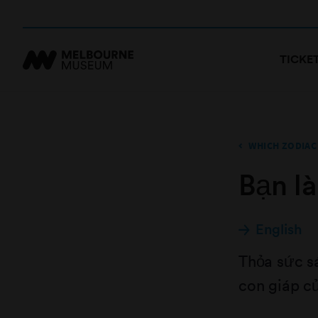
TICKE
WHICH ZODIAC
Bạn là
English
Thỏa sức sá
con giáp c