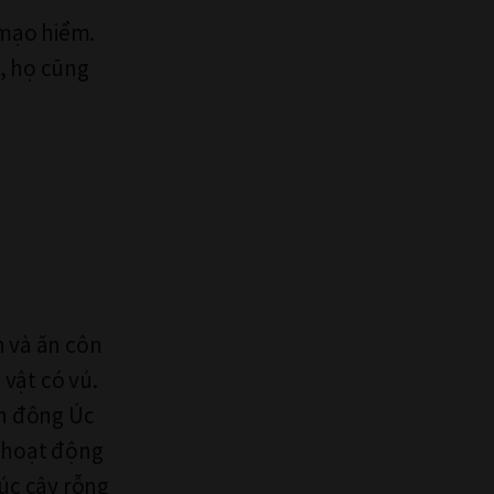
 mạo hiểm.
, họ cũng
n và ăn côn
 vật có vú.
n đông Úc
 hoạt động
úc cây rỗng