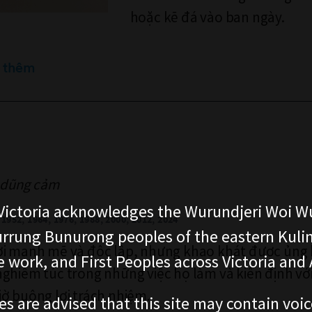
hoặc kẽ đá vào ban ngày.
 thêm
à dũng cảm
ictoria acknowledges the Wurundjeri Woi W
1952, 1964, 1976, 1988, 2000, 2012, 2024
rung Bunurong peoples of the eastern Kuli
ời mạnh mẽ và độc lập, nhưng khao khát được ủng 
 work, and First Peoples across Victoria and A
ghiêm túc trong những việc họ làm và kiên định với
ờ buông lơi trách nhiệm.
es are advised that this site may contain voi