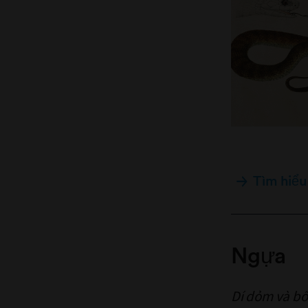
Tìm hiểu
Ngựa
Dí dỏm và b