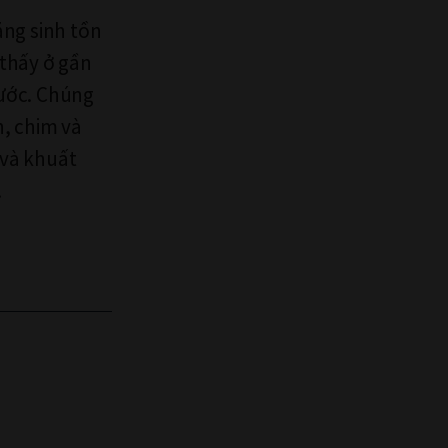
ăng sinh tồn
 thấy ở gần
nước. Chúng
n, chim và
 và khuất
.