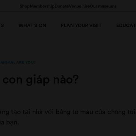
Shop
Membership
Donate
Venue hire
Our museums
TS
WHAT'S ON
PLAN YOUR VISIT
EDUCAT
 ANIMAL ARE YOU?
 con giáp nào?
ng tạo tại nhà với bảng tô màu của chúng tôi 
ủa bạn.