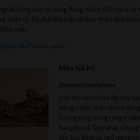
 người dũng cảm và năng động, thích thử thách và
và nhân từ. Dù phải đối mặt với bao nhiêu khó khăn
ờ bỏ cuộc.
n giáp nào?
349.7KB .pdf file
Mèo túi hổ
Dasyurus maculatus
Loài thú có túi bản địa này să
trùng, chim, thằn lằn và động
Chúng sống trong rừng ở miề
bao gồm cả Tasmania. Chúng
vào ban đêm và ngủ trong kh