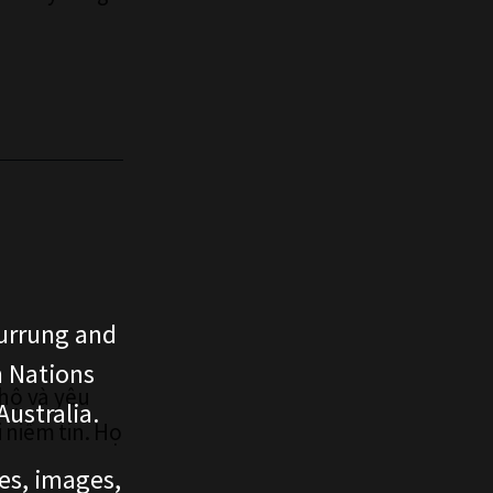
urrung and
n Nations
hộ và yêu
ustralia.
 niềm tin. Họ
ces, images,