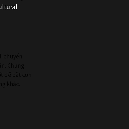
ltural
di chuyển
ắn. Chúng
ốt để bắt con
ùng khác.