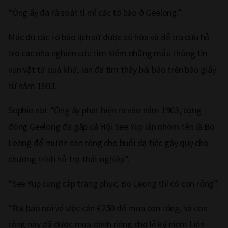
“Ông ấy đã rà soát tỉ mỉ các tờ báo ở Geelong.”
Mặc dù các tờ báo lịch sử được số hóa và dễ tra cứu hỗ
trợ các nhà nghiên cứu tìm kiếm những mẩu thông tin
vụn vặt từ quá khứ, Ian đã tìm thấy bài báo trên báo giấy
từ năm 1903.
Sophie nói: “Ông ấy phát hiện ra vào năm 1903, cộng
đồng Geelong đã gặp cả Hội See Yup lẫn nhóm tên là Bo
Leong để mượn con rồng cho buổi dạ tiệc gây quỹ cho
chương trình hỗ trợ thất nghiệp”.
“See Yup cung cấp trang phục; Bo Leong thì có con rồng”.
“Bài báo nói về việc cần £250 để mua con rồng, và con
rồng này đã được mua dành riêng cho lễ kỷ niệm Liên