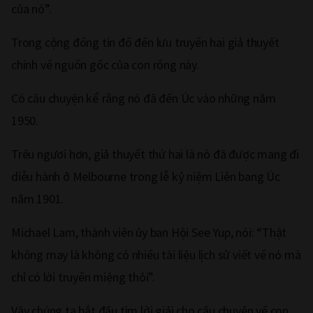
của nó”.
Trong cộng đồng tín đồ đền lưu truyền hai giả thuyết
chính về nguồn gốc của con rồng này.
Có câu chuyện kể rằng nó đã đến Úc vào những năm
1950.
Trêu ngươi hơn, giả thuyết thứ hai là nó đã được mang đi
diễu hành ở Melbourne trong lễ kỷ niệm Liên bang Úc
năm 1901.
Michael Lam, thành viên ủy ban Hội See Yup, nói: “Thật
không may là không có nhiều tài liệu lịch sử viết về nó mà
chỉ có lời truyền miệng thôi”.
Vậy chúng ta bắt đầu tìm lời giải cho câu chuyện về con