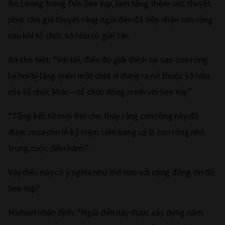
Bo Leong trong Đền See Yup, làm tăng thêm sức thuyết
phục cho giả thuyết rằng ngôi đền đã tiếp nhận con rồng
sau khi tổ chức sở hữu cũ giải tán.
Bà cho biết: “Với tôi, điều đó giải thích tại sao con rồng
lại hơi bị lãng quên một chút vì đúng ra nó thuộc sở hữu
của tổ chức khác—tổ chức đồng minh với See Yup”.
“Tổng kết từ mọi thứ cho thấy rằng con rồng này đã
được mua cho lễ kỷ niệm Liên bang và là con rồng nhỏ
trong cuộc diễu hành”.
Vậy điều này có ý nghĩa như thế nào với cộng đồng tín đồ
See Yup?
Michael nhận định: “Ngôi đền này được xây dựng năm