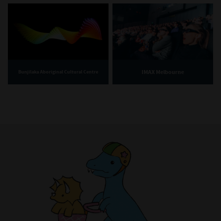
IMAX Melbourne
Bunjilaka Aboriginal Cultural Centre