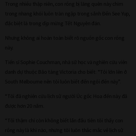
Trong nhiều thập niên, con rồng bị lãng quên này chìm
trong nhang khói luôn tràn ngập trong sảnh Đền See Yup,
đặc biệt là trong dịp mừng Tết Nguyên đán.
Nhưng không ai hoàn toàn biết rõ nguồn gốc con rồng
này.
Tiến sĩ Sophie Couchman, nhà sử học và nghiên cứu viên
danh dự thuộc Bảo tàng Victoria cho biết: “Tôi lớn lên ở
South Melbourne nên tôi luôn biết đến ngôi đền này”.
“Tôi đã nghiên cứu lịch sử người Úc gốc Hoa đến này đã
được hơn 20 năm.
“Tôi thậm chí còn không biết lần đầu tiên tôi thấy con
rồng này là khi nào, nhưng tôi luôn thắc mắc về lịch sử