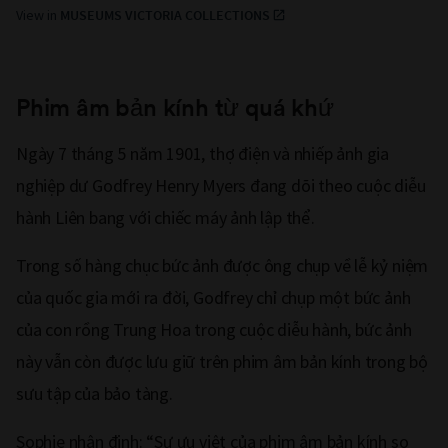
View in
MUSEUMS VICTORIA COLLECTIONS
Phim âm bản kính từ quá khứ
Ngày 7 tháng 5 năm 1901, thợ điện và nhiếp ảnh gia
nghiệp dư Godfrey Henry Myers đang dõi theo cuộc diễu
hành Liên bang với chiếc máy ảnh lập thể.
Trong số hàng chục bức ảnh được ông chụp về lễ kỷ niệm
của quốc gia mới ra đời, Godfrey chỉ chụp một bức ảnh
của con rồng Trung Hoa trong cuộc diễu hành, bức ảnh
này vẫn còn được lưu giữ trên phim âm bản kính trong bộ
sưu tập của bảo tàng.
Sophie nhận định: “Sự ưu việt của phim âm bản kính so