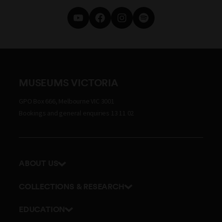
MUSEUMS VICTORIA
GPO Box 666, Melbourne VIC 3001
Bookings and general enquiries 13 11 02
ABOUT US
Our history
COLLECTIONS & RESEARCH
Exhibitions and awards
Research Institute
EDUCATION
Board and Executive team
Explore our collection
School excursions