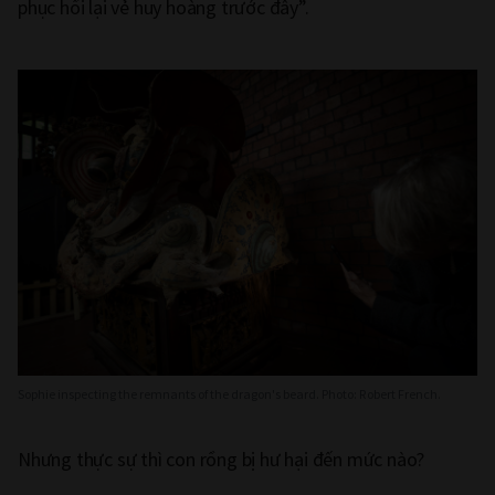
phục hồi lại vẻ huy hoàng trước đây”.
Sophie inspecting the remnants of the dragon's beard. Photo: Robert French.
Nhưng thực sự thì con rồng bị hư hại đến mức nào?