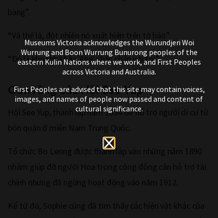
bang”.
“Và thế là, đột nhiên nó xuất hiện trên tờ báo”.
Museums Victoria acknowledges the Wurundjeri Woi
Wurrung and Boon Wurrung Bunurong peoples of the
“Đó là khoảnh khắc 'Aha' chắc chắn với tôi”.
eastern Kulin Nations where we work, and First Peoples
across Victoria and Australia.
Con rồng của Hội See Yup
First Peoples are advised that this site may contain voices,
images, and names of people now passed and content of
cultural significance.
Hội See Yup, thành lập năm 1854 để hỗ trợ người di cư từ
bốn quận ở miền Nam Trung Quốc.
Tổ chức Bo Leong được thành lập vào những năm 1890
nhằm giúp đỡ người Hoa trong cộng đồng cần hỗ trợ tài
chính nhưng đã ngừng hoạt động vào năm 1912.
Kể từ đó, Sophie cũng đã tìm thấy các hiện vật khác của