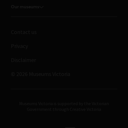
Volunteer
Our museums
Enquiries and filming requests
Melbourne Museum
Corporate membership
Scienceworks
Contact us
Immigration Museum
Privacy
Royal Exhibition Building
Bunjilaka Aboriginal Cultural Centre
Disclaimer
IMAX Melbourne
© 2026 Museums Victoria
Museums Victoria
Museums Victoria is supported by the Victorian
Government through Creative Victoria