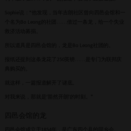
Sophie说：“他发现，当年吉朗社区曾向四邑会馆和一
个名为Bo Leong的社团……借过一条龙，给一个失业
救济活动募捐。
所以道具是四邑会馆的，龙是Bo Leong社团的。
报纸还提到这条龙花了250英镑……是专门为联邦庆
典购买的。
就这样，一篇报道解开了谜底。
对我来说，那就是‘豁然开朗’的时刻。”
四邑会馆的龙
四邑会馆成立于1854年，是广东四个县的同乡会。