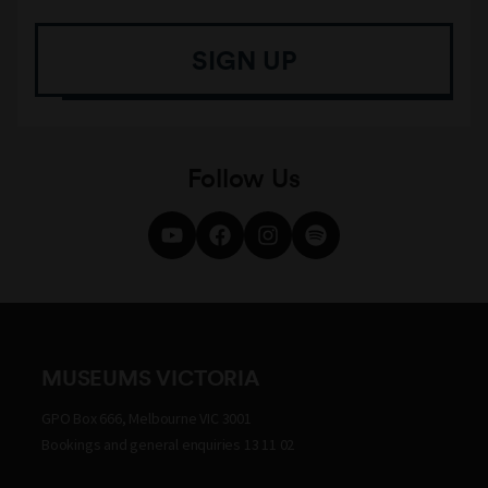
SIGN UP
Follow Us
MUSEUMS VICTORIA
GPO Box 666, Melbourne VIC 3001
Bookings and general enquiries 13 11 02